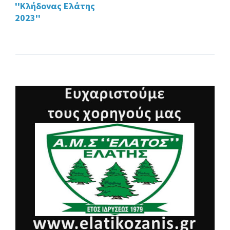
''Κλήδονας Ελάτης
2023''