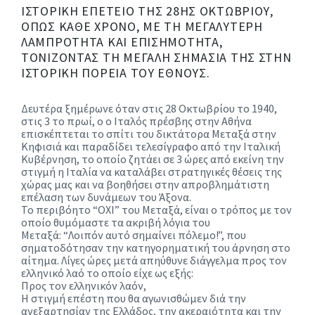
ΙΣΤΟΡΙΚΉ ΕΠΈΤΕΙΟ ΤΗΣ 28ΗΣ ΟΚΤΩΒΡΊΟΥ
,
ΌΠΩΣ ΚΆΘΕ ΧΡΌΝΟ, ΜΕ ΤΗ
ΜΕΓΑΛΎΤΕΡΗ
ΛΑΜΠΡΌΤΗΤΑ ΚΑΙ ΕΠΙΣΗΜΌΤΗΤΑ
,
ΤΟΝΊΖΟΝΤΑΣ ΤΗ ΜΕΓΆΛΗ ΣΗΜΑΣΊΑ ΤΗΣ ΣΤΗΝ
ΙΣΤΟΡΙΚΉ ΠΟΡΕΊΑ ΤΟΥ ΈΘΝΟΥΣ.
Δευτέρα ξημέρωνε όταν στις 28 Οκτωβρίου το 1940,
στις 3 το πρωί, ο
ο Ιταλός πρέσβης στην Αθήνα
επισκέπτεται το σπίτι του δικτάτορα Μεταξά στην
Κηφισιά και παραδίδει τελεσίγραφο από την Ιταλική
Κυβέρνηση, το οποίο ζητάει σε 3 ώρες από εκείνη την
στιγμή η Ιταλία να καταλάβει στρατηγικές θέσεις της
χώρας μας
και να βοηθήσει στην απροβλημάτιστη
επέλαση των δυνάμεων του Άξονα.
Το περιβόητο “ΟΧΙ” του Μεταξά,
είναι ο τρόπος με τον
οποίο θυμόμαστε τα ακριβή λόγια του
Μεταξά:
“Λοιπόν αυτό σημαίνει πόλεμο!”,
που
σηματοδότησαν την κατηγορηματική του άρνηση στο
αίτημα. Λίγες ώρες μετά απηύθυνε διάγγελμα προς τον
ελληνικό λαό το οποίο είχε ως εξής:
Προς τον ελληνικόν λαόν,
Η στιγμή επέστη που θα αγωνισθώμεν διά την
ανεξαρτησίαν της Ελλάδος, την ακεραιότητα και την