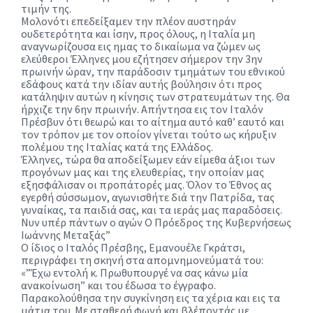
τιμήν της.
Μολονότι επεδείξαμεν την πλέον αυστηράν
ουδετερότητα και ίσην, προς όλους, η Ιταλία μη
αναγνωρίζουσα εις ημας το δικαίωμα να ζώμεν ως
ελεύθεροι Έλληνες μου εζήτησεν σήμερον την 3ην
πρωινήν ώραν, την παράδοσιν τμημάτων του εθνικού
εδάφους κατά την ιδίαν αυτής βούλησιν ότι προς
κατάληψιν αυτών η κίνησις των στρατευμάτων της. Θα
ήρχιζε την 6ην πρωινήν. Απήντησα εις τον Ιταλόν
Πρέσβυν ότι θεωρώ και το αίτημα αυτό καθ’ εαυτό και
τον τρόπον με τον οποίον γίνεται τούτο ως κήρυξιν
πολέμου της Ιταλίας κατά της Ελλάδος.
Έλληνες, τώρα θα αποδείξωμεν εάν είμεθα άξιοι των
προγόνων μας και της ελευθερίας, την οποίαν μας
εξησφάλισαν οι προπάτορές μας. Όλον το Έθνος ας
εγερθή σύσσωμον, αγωνισθήτε διά την Πατρίδα, τας
γυναίκας, τα παιδιά σας, και τα ιεράς μας παραδόσεις.
Νυν υπέρ πάντων ο αγών Ο Πρόεδρος της Κυβερνήσεως
Ιωάννης Μεταξάς”
O ίδιος ο Ιταλός Πρέσβης,
Εμανουέλε Γκράτσι
,
περιγράφει τη σκηνή στα απομνημονεύματά του:
«”Έχω εντολή κ. Πρωθυπουργέ να σας κάνω μία
ανακοίνωση” και του έδωσα το έγγραφο.
Παρακολούθησα την συγκίνηση εις τα χέρια και εις τα
μάτια του
. Με σταθερή φωνή και βλέποντάς με