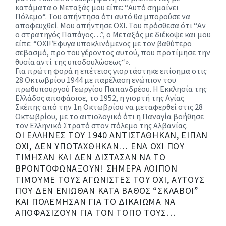
κατάματα ο Μεταξάς μου είπε: “
Αυτό σημαίνει
Πόλεμο
“. Του απήντησα ότι αυτό θα μπορούσε να
αποφευχθεί. Μου απήντησε ΟΧΙ. Του πρόσθεσα ότι “Αν
ο στρατηγός Παπάγος…”, ο Μεταξάς με διέκοψε και μου
είπε: “
ΟΧΙ! Έφυγα υποκλινόμενος με τον βαθύτερο
σεβασμό, προ του γέροντος αυτού, που προτίμησε την
θυσία αντί της υποδουλώσεως
“».
Για πρώτη φορά η επέτειος γιορτάστηκε επίσημα στις
28 Οκτωβρίου 1944 με παρέλαση ενώπιον του
πρωθυπουργού Γεωργίου Παπανδρέου.
Η Εκκλησία της
Ελλάδος αποφάσισε, το 1952, η γιορτή της Αγίας
Σκέπης από την 1η Οκτωβρίου να μεταφερθεί στις 28
Οκτωβρίου, με το αιτιολογικό ότι η Παναγία βοήθησε
τον Ελληνικό Στρατό στον πόλεμο της Αλβανίας.
ΟΙ ΈΛΛΗΝΕΣ ΤΟΥ 1940 ΑΝΤΙΣΤΆΘΗΚΑΝ, ΕΊΠΑΝ
ΟΧΙ, ΔΕΝ ΥΠΟΤΆΧΘΗΚΑΝ… ΈΝΑ ΟΧΙ ΠΟΥ
ΤΊΜΗΣΑΝ ΚΑΙ ΔΕΝ ΔΊΣΤΑΣΑΝ ΝΑ ΤΟ
ΒΡΟΝΤΟΦΩΝΆΞΟΥΝ! ΣΉΜΕΡΑ ΛΟΙΠΌΝ
ΤΙΜΟΎΜΕ ΤΟΥΣ ΑΓΩΝΙΣΤΈΣ ΤΟΥ ΟΧΙ, ΑΥΤΟΎΣ
ΠΟΥ ΔΕΝ ΈΝΙΩΘΑΝ ΚΑΤΆ ΒΆΘΟΣ “ΣΚΛΆΒΟΙ”
ΚΑΙ ΠΟΛΈΜΗΣΑΝ ΓΙΑ ΤΟ ΔΙΚΑΊΩΜΑ ΝΑ
ΑΠΟΦΑΣΊΖΟΥΝ ΓΙΑ ΤΟΝ ΤΌΠΟ ΤΟΥΣ…