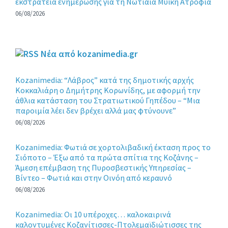
εκστρατεία ενημέρωσης για τη Νωτιαία Μυϊκή Ατροφία
06/08/2026
Νέα από kozanimedia.gr
Kozanimedia: “Λάβρος” κατά της δημοτικής αρχής
Κοκκαλιάρη ο Δημήτρης Κορωνίδης, με αφορμή την
άθλια κατάσταση του Στρατιωτικού Γηπέδου – “Μια
παροιμία λέει δεν βρέχει αλλά μας φτύνουνε”
06/08/2026
Kozanimedia: Φωτιά σε χορτολιβαδική έκταση προς το
Σιόποτο – Έξω από τα πρώτα σπίτια της Κοζάνης –
Άμεση επέμβαση της Πυροσβεστικής Υπηρεσίας –
Βίντεο – Φωτιά και στην Οινόη από κεραυνό
06/08/2026
Kozanimedia: Οι 10 υπέροχες… καλοκαιρινά
καλοντυμένες Κοζανίτισσες-Πτολεμαϊδιώτισσες της